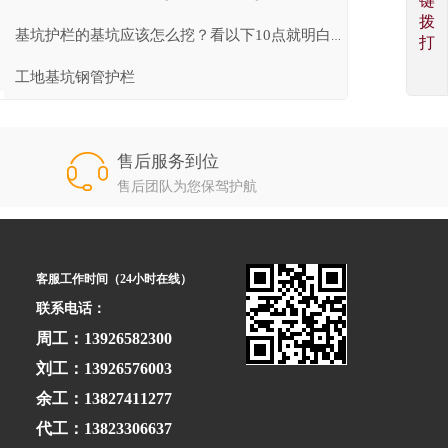
键
拨
基坑护栏的基坑应该怎么挖？看以下10点就明白（过程很...
打
工地基坑钢管护栏
售后服务到位
售后团队为您保驾护航
客服工作时间（24小时在线）
联系电话：
周工：13926582300
刘工：13926576003
余工：13827411277
代工：13823306637